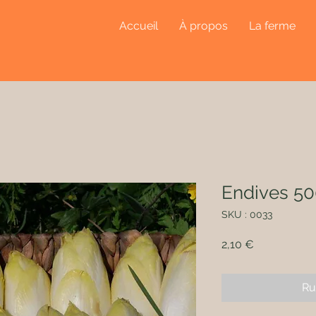
Accueil
À propos
La ferme
Endives 5
SKU : 0033
Prix
2,10 €
Ru