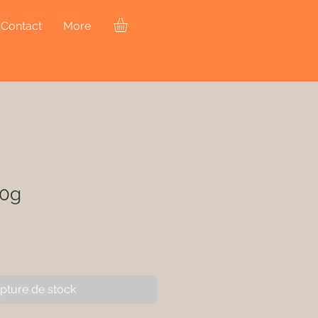
Contact
More
00g
pture de stock