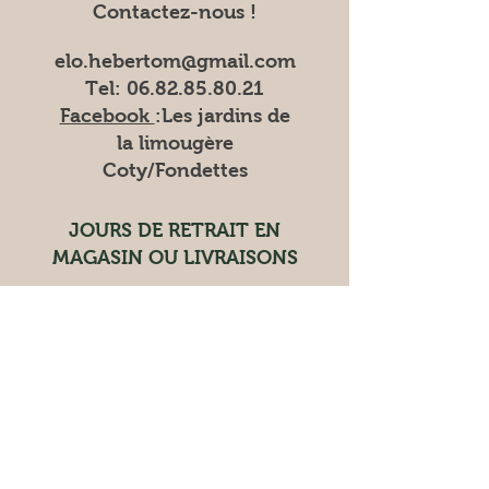
Contactez-nous !
elo.hebertom@gmail.com
Tel:
06.82.85.80.21
Facebook
:Les
jardins de
la limougère
Coty/Fondettes
JOURS DE RETRAIT EN
MAGASIN OU LIVRAISONS
RETRAIT EN MAGASIN le
vendredi de 15h à 18h30
LIVRAISON les mardis et
vendredis
Les marchés où nous trouver
Vente à la ferme