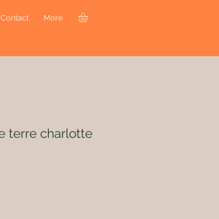
Contact
More
terre charlotte