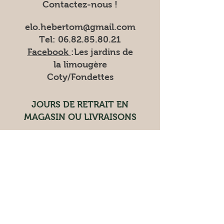
Contactez-nous !
elo.hebertom@gmail.com
Tel:
06.82.85.80.21
Facebook
:Les
jardins de
la limougère
Coty/Fondettes
JOURS DE RETRAIT EN
MAGASIN OU LIVRAISONS
RETRAIT EN MAGASIN le
vendredi de 15h à 18h30
LIVRAISON les mardis et
vendredis
Les marchés où nous trouver
Vente à la ferme