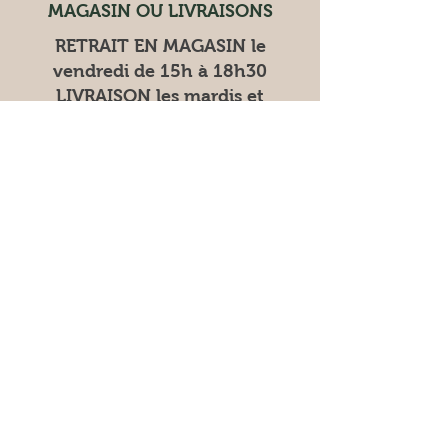
MAGASIN OU LIVRAISONS
RETRAIT EN MAGASIN le
vendredi de 15h à 18h30
LIVRAISON les mardis et
vendredis
Les marchés où nous trouver
Vente à la ferme
Vendredi 9h30 12h 15h
18h30
Samedi 9h30 13h
Les samedis
: Place coty à Tours
nord
dimanche à Fondettes
Facebook