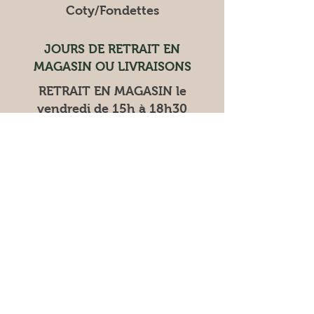
Coty/Fondettes
JOURS DE RETRAIT EN
MAGASIN OU LIVRAISONS
RETRAIT EN MAGASIN le
vendredi de 15h à 18h30
LIVRAISON les mardis et
vendredis
Les marchés où nous trouver
Vente à la ferme
Vendredi 9h30 12h 15h
18h30
Samedi 9h30 13h
Les samedis
: Place coty à Tours
nord
dimanche à Fondettes