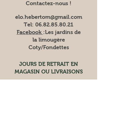
Contactez-nous !
elo.hebertom@gmail.com
Tel:
06.82.85.80.21
Facebook
:Les
jardins de
la limougère
Coty/Fondettes
JOURS DE RETRAIT EN
MAGASIN OU LIVRAISONS
RETRAIT EN MAGASIN le
vendredi de 15h à 18h30
LIVRAISON les mardis et
vendredis
Les marchés où nous trouver
Vente à la ferme