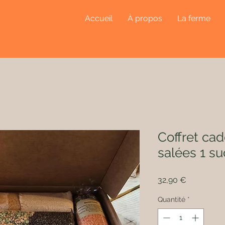
Accueil
À propos
La ferme
Coffret cad
salées 1 s
Prix
32,90 €
Quantité
*