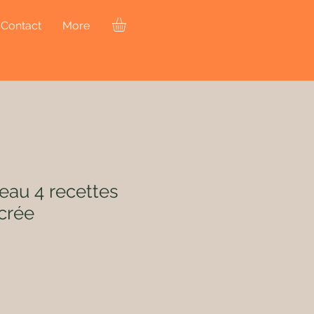
Contact
More
eau 4 recettes
ucrée