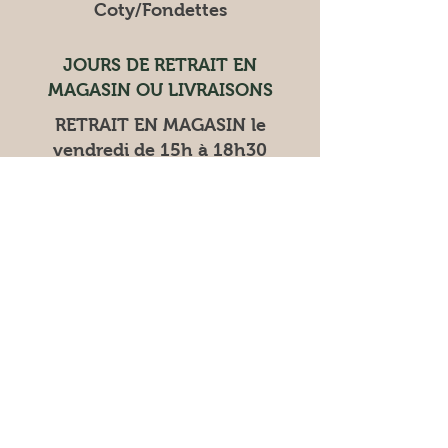
Coty/Fondettes
JOURS DE RETRAIT EN
MAGASIN OU LIVRAISONS
RETRAIT EN MAGASIN le
vendredi de 15h à 18h30
LIVRAISON les mardis et
vendredis
Les marchés où nous trouver
Vente à la ferme
Vendredi 9h30 12h 15h
18h30
Samedi 9h30 13h
Les samedis
: Place coty à Tours
nord
dimanche à Fondettes